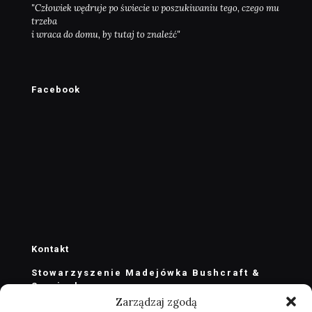
"Człowiek wędruje po świecie w poszukiwaniu tego, czego mu
trzeba
i wraca do domu, by tutaj to znaleźć"
Facebook
Kontakt
Stowarzyszenie Madejówka Bushcraft &
Survival
Zarządzaj zgodą
stowarzyszenie@madejowka.com