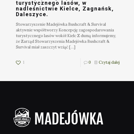
turystycznego lasów, w
nadleśnictwie Kielce, Zagnańsk,
Daleszyce.
Stowarzyszenie Madejówka Bushcraft & Survival
aktywnie współtworzy Koncepcję zagospodarowania
turystycznego lasów wokół Kielc Z dumą informujemy,
że Zarząd Stowarzyszenia Madejówka Bushcraft &
Survival miał zaszczyt wziąć
[…]
1
0
Czytaj dalej