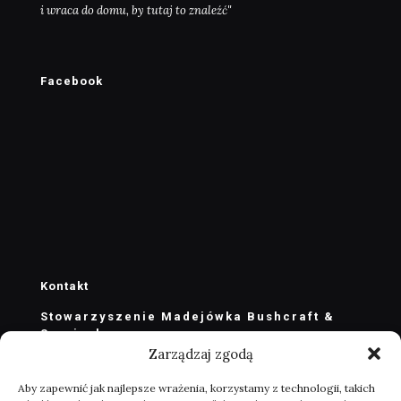
i wraca do domu, by tutaj to znaleźć"
Facebook
Kontakt
Stowarzyszenie Madejówka Bushcraft &
Survival
Zarządzaj zgodą
stowarzyszenie@madejowka.com
zarzad@madejowka.com
Aby zapewnić jak najlepsze wrażenia, korzystamy z technologii, takich