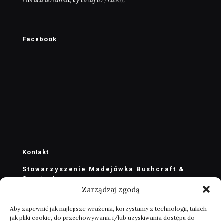
i wraca do domu, by tutaj to znaleźć"
Facebook
Kontakt
Stowarzyszenie Madejówka Bushcraft &
Survival
Zarządzaj zgodą
stowarzyszenie@madejowka.com
zarzad@madejowka.com
Aby zapewnić jak najlepsze wrażenia, korzystamy z technologii, takich
jak pliki cookie, do przechowywania i/lub uzyskiwania dostępu do