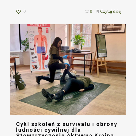
0
0
Czytaj dalej
Cykl szkoleń z survivalu i obrony
ludności cywilnej dla
Stowarzyszenie Aktywna Kraina