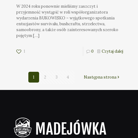
W 2024 roku ponownie mieliśmy zaszczyt i
przyjemność wystąpić w roli współorganizatora
wydarzenia BUKOWISKO – wyjątkowego spotkania
entuzjastów survivalu, bushcraftu, strzelectwa,
samoobrony, a także osób zainteresowanych szeroko
pojętym
[…]
1
0
Czytaj dalej
1
2
3
4
Następna strona