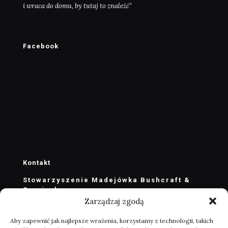
i wraca do domu, by tutaj to znaleźć"
Facebook
Kontakt
Stowarzyszenie Madejówka Bushcraft &
Survival
Zarządzaj zgodą
stowarzyszenie@madejowka.com
zarzad@madejowka.com
Aby zapewnić jak najlepsze wrażenia, korzystamy z technologii, takich