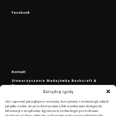
Facebook
Kontakt
Stowarzyszenie Madejówka Bushcraft &
Survival
Zarządzaj zgodą
stowarzyszenie@madejowka.com
zarzad@madejowka.com
Aby zapewnić jak najlepsze wrażenia, korzystamy z technologii, takich
jak pliki cookie, do przechowywania i/lub uzyskiwania dostępu do
Masłów Drugi ul. ks. J. Marszałka 100
informacji o urządzeniu. Zgoda na te technologie pozwoli nam
26-001 Masłów k. Kielc
przetwarzać dane, takie jak zachowanie podczas przeglądania lub