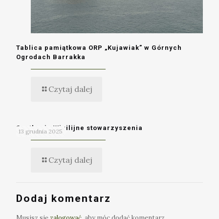
Tablica pamiątkowa ORP „Kujawiak” w Górnych
Ogrodach Barrakka
Czytaj dalej
Spotkanie Wigilijne stowarzyszenia
13 grudnia 2025
Czytaj dalej
Dodaj komentarz
Musisz się
zalogować
, aby móc dodać komentarz.