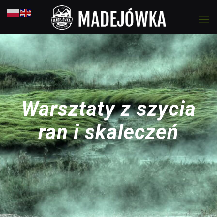
Warsztaty z szycia
ran i skaleczeń