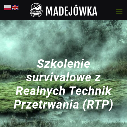
Szkolenie
survivalowe z
Realnych Technik
Przetrwania (RTP)