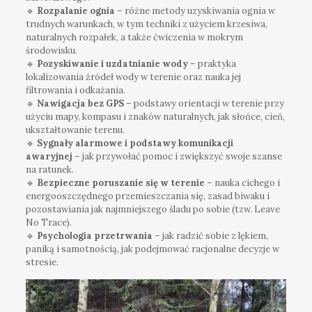
🔹
Rozpalanie ognia
– różne metody uzyskiwania ognia w
trudnych warunkach, w tym techniki z użyciem krzesiwa,
naturalnych rozpałek, a także ćwiczenia w mokrym
środowisku.
🔹
Pozyskiwanie i uzdatnianie wody
– praktyka
lokalizowania źródeł wody w terenie oraz nauka jej
filtrowania i odkażania.
🔹
Nawigacja bez GPS
– podstawy orientacji w terenie przy
użyciu mapy, kompasu i znaków naturalnych, jak słońce, cień,
ukształtowanie terenu.
🔹
Sygnały alarmowe i podstawy komunikacji
awaryjnej
– jak przywołać pomoc i zwiększyć swoje szanse
na ratunek.
🔹
Bezpieczne poruszanie się w terenie
– nauka cichego i
energooszczędnego przemieszczania się, zasad biwaku i
pozostawiania jak najmniejszego śladu po sobie (tzw. Leave
No Trace).
🔹
Psychologia przetrwania
– jak radzić sobie z lękiem,
paniką i samotnością, jak podejmować racjonalne decyzje w
stresie.