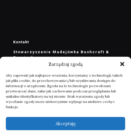
Kontakt
Stowarzyszenie Madejówka Bushcraft &
Survival
Zarządzaj zgodą
stowarzyszenie@madejowka.com
zarzad@madejowka.com
Aby zapewnić jak najlepsze wrażenia, korzystamy z technologii, takich
jak pliki cookie, do przechowywania i/lub uzyskiwania dostępu do
Masłów Drugi ul. ks. J. Marszałka 100
informacji o urządzeniu. Zgoda na te technologie pozwoli nam
26-001 Masłów k. Kielc
przetwarzać dane, takie jak zachowanie podczas przeglądania lub
POLSKA
unikalne identyfikatory na tej stronie. Brak wyrażenia zgody lub
wycofanie zgody może niekorzystnie wpłynąć na niektóre cechy i
funkcje.
Akceptuję