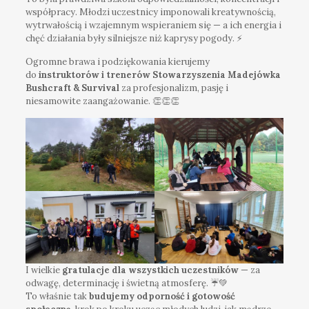
współpracy. Młodzi uczestnicy imponowali kreatywnością,
wytrwałością i wzajemnym wspieraniem się — a ich energia i
chęć działania były silniejsze niż kaprysy pogody. ⚡
Ogromne brawa i podziękowania kierujemy
do
instruktorów i trenerów Stowarzyszenia Madejówka
Bushcraft & Survival
za profesjonalizm, pasję i
niesamowite zaangażowanie. 👏👏👏
I wielkie
gratulacje dla wszystkich uczestników
— za
odwagę, determinację i świetną atmosferę. ☔💚
To właśnie tak
budujemy odporność i gotowość