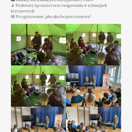
📡 Podstawy łączności oraz reagowania w sytuacjach
kryzysowych
🎒 Przygotowanie „plecaka bezpieczeństwa”