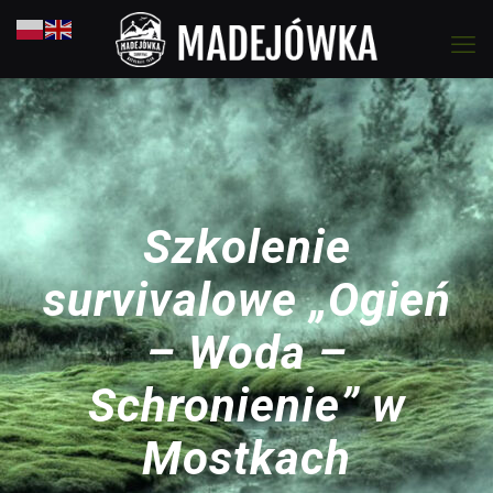
Szkolenie
survivalowe „Ogień
– Woda –
Schronienie” w
Mostkach