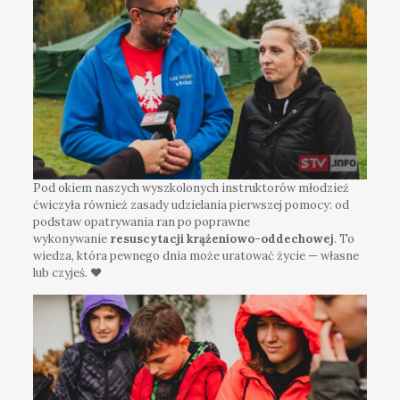
Pod okiem naszych wyszkolonych instruktorów młodzież
ćwiczyła również zasady udzielania pierwszej pomocy: od
podstaw opatrywania ran po poprawne
wykonywanie
resuscytacji krążeniowo-oddechowej
. To
wiedza, która pewnego dnia może uratować życie — własne
lub czyjeś. ❤️