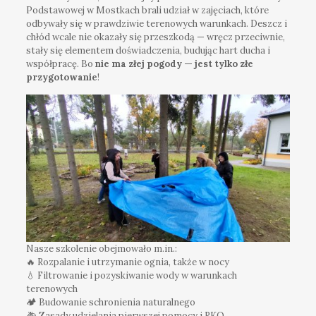
Podstawowej w Mostkach brali udział w zajęciach, które
odbywały się w prawdziwie terenowych warunkach. Deszcz i
chłód wcale nie okazały się przeszkodą — wręcz przeciwnie,
stały się elementem doświadczenia, budując hart ducha i
współpracę. Bo
nie ma złej pogody — jest tylko złe
przygotowanie
!
Nasze szkolenie obejmowało m.in.:
🔥 Rozpalanie i utrzymanie ognia, także w nocy
💧 Filtrowanie i pozyskiwanie wody w warunkach
terenowych
🏕️ Budowanie schronienia naturalnego
🚑 Zasady udzielania pierwszej pomocy i RKO