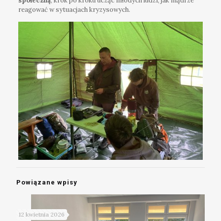
społeczną
, krok po kroku ucząc młodych ludzi, jak mądrze
reagować w sytuacjach kryzysowych.
Powiązane wpisy
12 kwietnia 2026