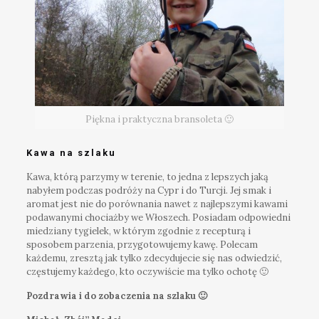
Piękna i praktyczna bransoleta 🙂
Kawa na szlaku
Kawa, którą parzymy w terenie, to jedna z lepszych jaką
nabyłem podczas podróży na Cypr i do Turcji. Jej smak i
aromat jest nie do porównania nawet z najlepszymi kawami
podawanymi chociażby we Włoszech. Posiadam odpowiedni
miedziany tygielek, w którym zgodnie z recepturą i
sposobem parzenia, przygotowujemy kawę. Polecam
każdemu, zresztą jak tylko zdecydujecie się nas odwiedzić,
częstujemy każdego, kto oczywiście ma tylko ochotę 🙂
Pozdrawia i do zobaczenia na szlaku 🙂