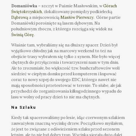
Domaniówka
– szczyt w Paśmie Masłowskim, w
Górach
Świętokrzyskich
, zlokalizowany pomiędzy podkielecką
Dąbrową
a miejscowością
Masłów Pierwszy
. Górne partie
Domaniówki porośnięte są lasem dębowym. Na
południowym zboczu, z którego rozciąga się widok na
Świnią Górę
.
Właśnie tam, wybraliśmy się na dłuższy spacer. Dzień był
wyjątkowo chłodny jak na marcowy weekend to też na
obejście trasy wybrałem się tylko z synem. Nie było więcej
chętnych do przyłączenia i towarzyszeni nam w tym dniu.
Ale to zrozumiałe, bo większość tzw. bushcraftowców woli
siedzieć w ciepłym domku przed komputerem i kupować
coraz to nowy szpej do swojego EDC, którego nawet nie
mają sposobności przetestować w terenie. To słabe, ale jak
przychodzi do zorganizowania kilkugodzinnego wypadu do
lasu w wolny od pracy dzień to nie ma chętnych.
Na Szlaku
Kiedy tak spacerowaliśmy po lesie, idąc czerwonym szlakiem
zauważyłem znaczną wycinkę drzew. Początkowo myślałem,
że jest to związane z odświeżeniem szlaku przed sezonem
letnim, ale to nie był dobry trop. Wycinka sięgała dużo dalej