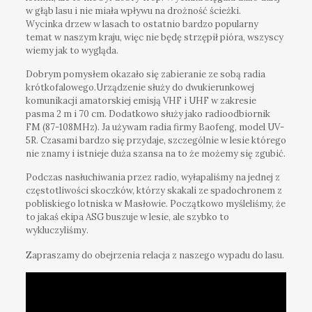
w głąb lasu i nie miała wpływu na drożność ścieżki.
Wycinka drzew w lasach to ostatnio bardzo popularny
temat w naszym kraju, więc nie będę strzępił pióra, wszyscy
wiemy jak to wygląda.
Dobrym pomysłem okazało się zabieranie ze sobą radia
krótkofalowego.Urządzenie służy do dwukierunkowej
komunikacji amatorskiej emisją VHF i UHF w zakresie
pasma 2 m i 70 cm. Dodatkowo służy jako radioodbiornik
FM (87-108MHz). Ja używam radia firmy Baofeng, model UV-
5R. Czasami bardzo się przydaje, szczególnie w lesie którego
nie znamy i istnieje duża szansa na to że możemy się zgubić.
Podczas nasłuchiwania przez radio, wyłapaliśmy na jednej z
częstotliwości skoczków, którzy skakali ze spadochronem z
pobliskiego lotniska w Masłowie. Początkowo myśleliśmy, że
to jakaś ekipa ASG buszuje w lesie, ale szybko to
wykluczyliśmy.
Zapraszamy do obejrzenia relacja z naszego wypadu do lasu.