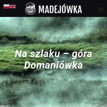
Na szlaku – góra
Domaniówka