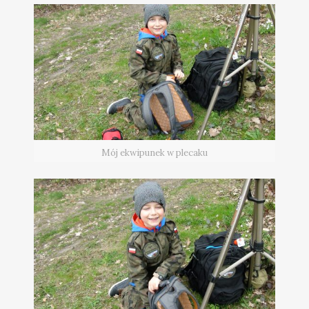
Mój ekwipunek w plecaku