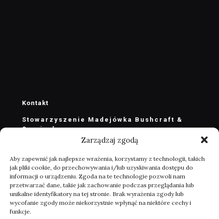
Kontakt
Stowarzyszenie Madejówka Bushcraft &
Survival
Zarządzaj zgodą
stowarzyszenie@madejowka.com
zarzad@madejowka.com
Aby zapewnić jak najlepsze wrażenia, korzystamy z technologii, takich
jak pliki cookie, do przechowywania i/lub uzyskiwania dostępu do
Masłów Drugi ul. ks. J. Marszałka 100
informacji o urządzeniu. Zgoda na te technologie pozwoli nam
26-001 Masłów k. Kielc
przetwarzać dane, takie jak zachowanie podczas przeglądania lub
POLSKA
unikalne identyfikatory na tej stronie. Brak wyrażenia zgody lub
wycofanie zgody może niekorzystnie wpłynąć na niektóre cechy i
funkcje.