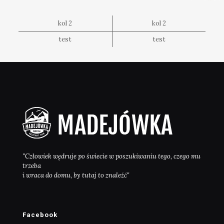
kol 2
kol 2
test
test
"Człowiek wędruje po świecie w poszukiwaniu tego, czego mu
trzeba
i wraca do domu, by tutaj to znaleźć"
Facebook