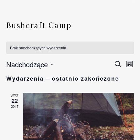
Bushcraft Camp
Brak nadchodzących wydarzenia.
Wydarze
Nadchodzące
Wyd
Szukaj
List
Nawigac
Wido
Wybierz
po
naw
Wydarzenia – ostatnio zakończone
datę.
wyszuki
i
widokac
WRZ
22
2017