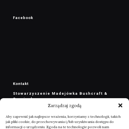
Facebook
Kontakt
Stowarzyszenie Madejówka Bushcraft &
Survival
Zarządzaj zgodą
stowarzyszenie@madejowka.com
zarzad@madejowka.com
Aby zapewnić jak najlepsze wrażenia, korzystamy z technologii, takich
jak pliki cookie, do przechowywania i/lub uzyskiwania dostępu do
Masłów Drugi ul. ks. J. Marszałka 100
informacji o urządzeniu. Zgoda na te technologie pozwoli nam