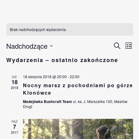
Brak nadchodzących wydarzenia.
Wydarze
Nadchodzące
Wyd
Szukaj
List
Nawigac
Wido
Wybierz
po
naw
Wydarzenia – ostatnio zakończone
datę.
wyszuki
i
widokac
18 sierpnia 2018 @ 20:00
-
22:00
SIE
18
Nocny marsz z pochodniami po górze
2018
Klonówce
Madejówka Bushcraft Team
ul. ks. J. Marszałka 100, Masłów
Drugi
PAŹ
7
2017